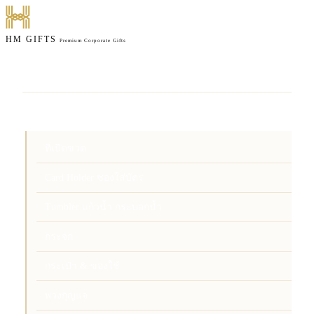
HM GIFTS
Premium Corporate Gifts
หน้าแรก
สินค้า
ที่เปิดขวด
Card Holder ซองใส่บัตร
Tumbler แก้วน้ำ กระบอกน้ำ
กระจก
กระเป๋า & ของใช้
พวงกุญแจ