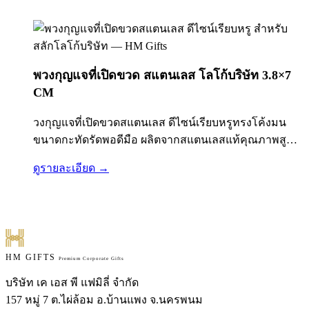
พวงกุญแจที่เปิดขวด สแตนเลส โลโก้บริษัท 3.8×7
CM
วงกุญแจที่เปิดขวดสแตนเลส ดีไซน์เรียบหรูทรงโค้งมน
ขนาดกะทัดรัดพอดีมือ ผลิตจากสแตนเลสแท้คุณภาพสูง
พื้นผิวเคลือบแบบ Brushed Finish ป้องกันรอยขีดข่วนและ
ดูรายละเอียด →
รอยนิ้วมือ มาพร้อมห่วงพวงกุญแจขนาดมาตรฐาน
คล้องกับกุญแจรถ กุญแจบ้าน หรือกระเป๋าได้สะดวก ตัวที่
เปิดขวดถูกออกแบบให้แข็งแรง ใช้งานได้จริง ไม่งอ…
HM GIFTS
Premium Corporate Gifts
บริษัท เค เอส พี แฟมิลี่ จำกัด
157 หมู่ 7 ต.ไผ่ล้อม อ.บ้านแพง จ.นครพนม