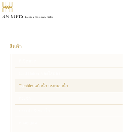
HM GIFTS
Premium Corporate Gifts
หน้าแรก
สินค้า
ที่เปิดขวด
Card Holder ซองใส่บัตร
Tumbler แก้วน้ำ กระบอกน้ำ
กระจก
กระเป๋า & ของใช้
พวงกุญแจ