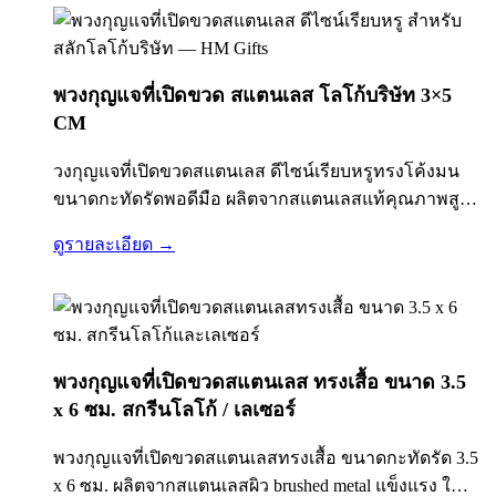
พวงกุญแจที่เปิดขวด สแตนเลส โลโก้บริษัท 3×5
CM
วงกุญแจที่เปิดขวดสแตนเลส ดีไซน์เรียบหรูทรงโค้งมน
ขนาดกะทัดรัดพอดีมือ ผลิตจากสแตนเลสแท้คุณภาพสูง
พื้นผิวเคลือบแบบ Brushed Finish ป้องกันรอยขีดข่วนและ
ดูรายละเอียด →
รอยนิ้วมือ มาพร้อมห่วงพวงกุญแจขนาดมาตรฐาน
คล้องกับกุญแจรถ กุญแจบ้าน หรือกระเป๋าได้สะดวก ตัวที่
เปิดขวดถูกออกแบบให้แข็งแรง ใช้งานได้จริง ไม่งอ…
พวงกุญแจที่เปิดขวดสแตนเลส ทรงเสื้อ ขนาด 3.5
x 6 ซม. สกรีนโลโก้ / เลเซอร์
พวงกุญแจที่เปิดขวดสแตนเลสทรงเสื้อ ขนาดกะทัดรัด 3.5
x 6 ซม. ผลิตจากสแตนเลสผิว brushed metal แข็งแรง ใช้