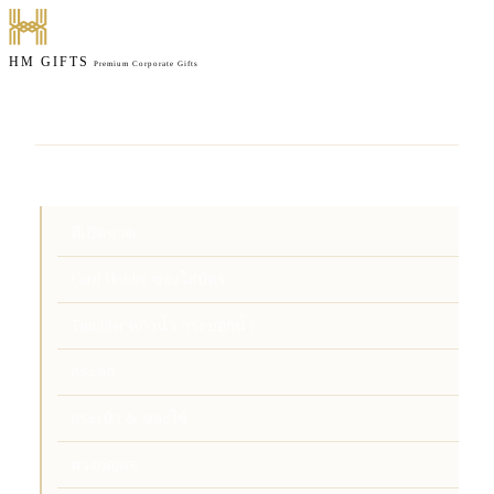
HM GIFTS
Premium Corporate Gifts
หน้าแรก
สินค้า
ที่เปิดขวด
Card Holder ซองใส่บัตร
Tumbler แก้วน้ำ กระบอกน้ำ
กระจก
กระเป๋า & ของใช้
พวงกุญแจ