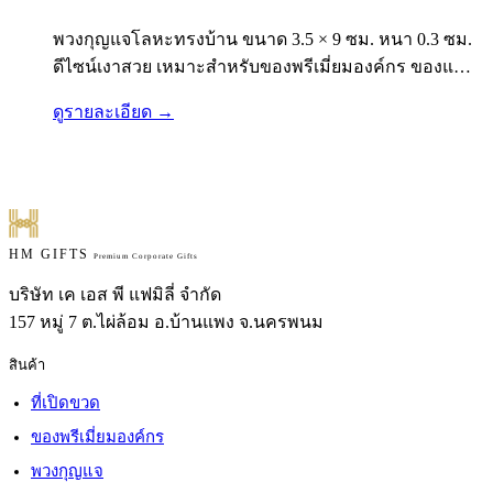
พวงกุญแจโลหะทรงบ้าน ขนาด 3.5 × 9 ซม. หนา 0.3 ซม.
ดีไซน์เงาสวย เหมาะสำหรับของพรีเมี่ยมองค์กร ของแจก
โครงการบ้าน คอนโด โรงแรม และของที่ระลึก…
ดูรายละเอียด →
HM GIFTS
Premium Corporate Gifts
บริษัท เค เอส พี แฟมิลี่ จำกัด
157 หมู่ 7 ต.ไผ่ล้อม อ.บ้านแพง จ.นครพนม
สินค้า
ที่เปิดขวด
ของพรีเมี่ยมองค์กร
พวงกุญแจ