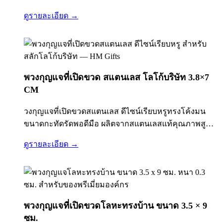
งานได้จริง พร้อมห่วงกุญแจสำหรับพกพา เหมาะสำหรับ
ดูรายละเอียด →
ทำของพรีเมี่ยมองค์กร ของแจกงานอีเวนต์ ของชำร่วย…
พวงกุญแจที่เปิดขวด สแตนเลส โลโก้บริษัท 3.8×7
CM
วงกุญแจที่เปิดขวดสแตนเลส ดีไซน์เรียบหรูทรงโค้งมน
ขนาดกะทัดรัดพอดีมือ ผลิตจากสแตนเลสแท้คุณภาพสูง
พื้นผิวเคลือบแบบ Brushed Finish ป้องกันรอยขีดข่วนและ
ดูรายละเอียด →
รอยนิ้วมือ มาพร้อมห่วงพวงกุญแจขนาดมาตรฐาน
คล้องกับกุญแจรถ กุญแจบ้าน หรือกระเป๋าได้สะดวก ตัวที่
เปิดขวดถูกออกแบบให้แข็งแรง ใช้งานได้จริง ไม่งอ…
พวงกุญแจที่เปิดขวดโลหะทรงบ้าน ขนาด 3.5 × 9
ซม.