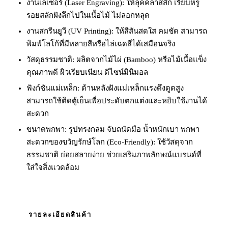
​งานเลเซอร์ (Laser Engraving): ให้ลุคคลาสสิก เรียบหรู
รอยสลักฝังลึกไปในเนื้อไม้ ไม่ลอกหลุด​
งานสกรีนยูวี (UV Printing): ให้สีสันสดใส คมชัด สามารถ
พิมพ์โลโก้ที่มีหลายสีหรือไล่เฉดสีได้เสมือนจริง​
วัสดุธรรมชาติ: ผลิตจากไม้ไผ่ (Bamboo) หรือไม้เนื้อแข็ง
คุณภาพดี ผิวเรียบเนียน ดีไซน์มินิมอล​
ฟังก์ชันแม่เหล็ก: ด้านหลังฝังแม่เหล็กแรงดึงดูดสูง
สามารถใช้ติดตู้เย็นเพื่อประดับตกแต่งและหยิบใช้งานได้
สะดวก
​ขนาดพกพา: รูปทรงกลม จับถนัดมือ น้ำหนักเบา พกพา
สะดวก​ของขวัญรักษ์โลก (Eco-Friendly): ใช้วัสดุจาก
ธรรมชาติ ย่อยสลายง่าย ช่วยเสริมภาพลักษณ์แบรนด์ที่
ใส่ใจสิ่งแวดล้อม
รายละเอียดสินค้า