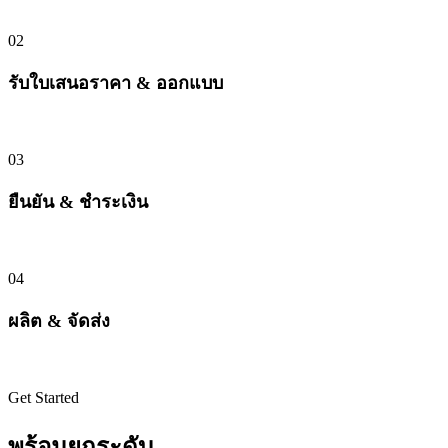
บอกประเภทสินค้า จำนวน งบประมาณ และความต้องการพิเศษ
02
รับใบเสนอราคา & ออกแบบ
ทีมเราส่งใบเสนอราคาและ mock-up ให้ดูก่อนผลิตจริง
03
ยืนยัน & ชำระเงิน
อนุมัติแบบ ชำระมัดจำ และเริ่มกระบวนการผลิต
04
ผลิต & จัดส่ง
รับสินค้าพร้อมใบกำกับภาษีครบถ้วน ส่งถึงมือคุณ
Get Started
พร้อมยกระดับ