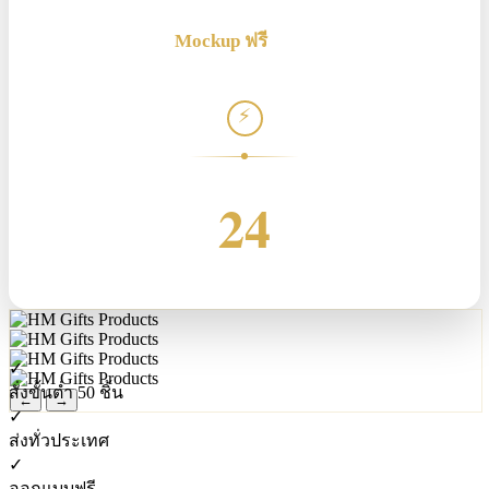
แจ้งโลโก้ →
ได้
Mockup ฟรี
ก่อนผลิต
⚡
ตอบกลับภายใน
24
ชม.
✓
สั่งขั้นต่ำ 50 ชิ้น
←
→
✓
ส่งทั่วประเทศ
✓
ออกแบบฟรี