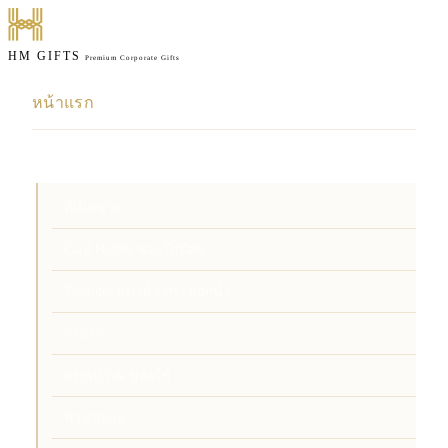
HM GIFTS
Premium Corporate Gifts
หน้าแรก
สินค้า
ที่เปิดขวด
Card Holder ซองใส่บัตร
Tumbler แก้วน้ำ กระบอกน้ำ
กระจก
กระเป๋า & ของใช้
พวงกุญแจ