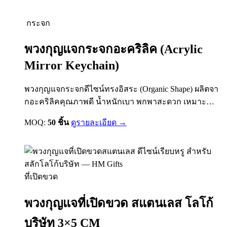
ที่ระลึกสำหรับองค์กรและแบรนด์ต่าง ๆ รายละเอียด
กระจก
สินค้า • ผลิตจากหนัง PU คุณภาพดี• กระจกซ่อนอยู่
ภายใน เปิด-ปิดสะดวก•…
พวงกุญแจกระจกอะคริลิค (Acrylic
Mirror Keychain)
พวงกุญแจกระจกดีไซน์ทรงอิสระ (Organic Shape) ผลิตจา
กอะคริลิคคุณภาพดี น้ำหนักเบา พกพาสะดวก เหมาะ
สำหรับใช้เป็นของพรีเมี่ยม ของแจกงานอีเวนต์ ของ
MOQ:
50 ชิ้น
ดูรายละเอียด →
ชำร่วย หรือสินค้าสั่งผลิตตามแบบองค์กร สามารถสกรีน
โลโก้ UV สี หรือปั๊มฟอยล์ทองเพื่อเพิ่มความโดดเด่นให้
กับแบรนด์ได้ คุณสมบัติสินค้า เหมาะสำหรับ
ที่เปิดขวด
พวงกุญแจที่เปิดขวด สแตนเลส โลโก้
บริษัท 3×5 CM