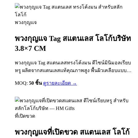
หนักกระเป๋า พื้นผิวเรียบกว้างเป็นพื้นที่สมบูรณ์แบบ
สำหรับยิงเลเซอร์โลโก้ให้คมชัดถาวร หรือพิมพ์…
พวงกุญแจ
พวงกุญแจ Tag สแตนเลส โลโก้บริษัท
3.8×7 CM
พวงกุญแจ Tag สแตนเลสทรงโค้งมน ดีไซน์มินิมอลเรียบ
หรู ผลิตจากสแตนเลสแท้คุณภาพสูง พื้นผิวเคลือบแบบ
Brushed Finish ป้องกันรอยขีดข่วนและรอยนิ้วมือ พร้อม
MOQ:
50 ชิ้น
ดูรายละเอียด →
ห่วงพวงกุญแจขนาดมาตรฐาน คล้องกับกุญแจรถ กุญแจ
บ้าน หรือกระเป๋าได้สะดวก น้ำหนักเบา พกพาง่าย ไม่
หนักกระเป๋า พื้นผิวเรียบกว้างเป็นพื้นที่สมบูรณ์แบบ
สำหรับยิงเลเซอร์โลโก้ให้คมชัดถาวร หรือพิมพ์…
ที่เปิดขวด
พวงกุญแจที่เปิดขวด สแตนเลส โลโก้