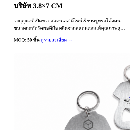
บริษัท 3.8×7 CM
วงกุญแจที่เปิดขวดสแตนเลส ดีไซน์เรียบหรูทรงโค้งมน
ขนาดกะทัดรัดพอดีมือ ผลิตจากสแตนเลสแท้คุณภาพสูง
พื้นผิวเคลือบแบบ Brushed Finish ป้องกันรอยขีดข่วนและ
MOQ:
50 ชิ้น
ดูรายละเอียด →
รอยนิ้วมือ มาพร้อมห่วงพวงกุญแจขนาดมาตรฐาน
คล้องกับกุญแจรถ กุญแจบ้าน หรือกระเป๋าได้สะดวก ตัวที่
เปิดขวดถูกออกแบบให้แข็งแรง ใช้งานได้จริง ไม่งอ ไม่
บิดเบี้ยว เหมาะอย่างยิ่งสำหรับงานพรีเมี่ยมแจกลูกค้า
ร้านอาหาร…