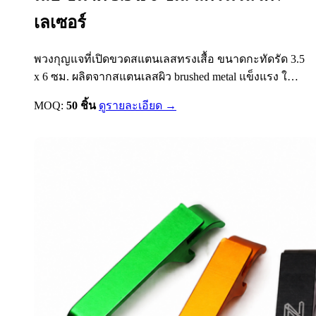
เลเซอร์
พวงกุญแจที่เปิดขวดสแตนเลสทรงเสื้อ ขนาดกะทัดรัด 3.5
x 6 ซม. ผลิตจากสแตนเลสผิว brushed metal แข็งแรง ใช้
งานได้จริง พร้อมห่วงกุญแจสำหรับพกพา เหมาะสำหรับ
MOQ:
50 ชิ้น
ดูรายละเอียด →
ทำของพรีเมี่ยมองค์กร ของแจกงานอีเวนต์ ของชำร่วย
หรือของขวัญลูกค้า สามารถสั่งทำโลโก้ได้ทั้งแบบสกรีน
UV…