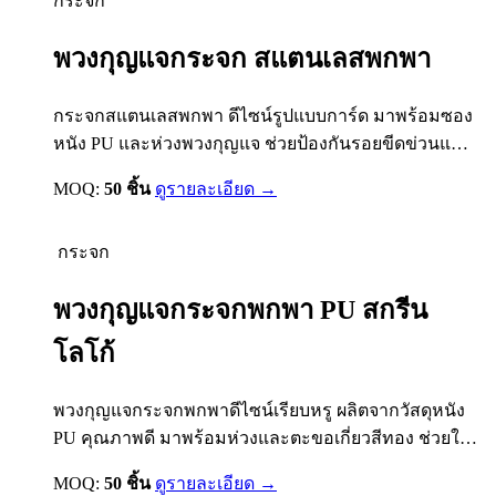
กระจก
พวงกุญแจกระจก สแตนเลสพกพา
กระจกสแตนเลสพกพา ดีไซน์รูปแบบการ์ด มาพร้อมซอง
หนัง PU และห่วงพวงกุญแจ ช่วยป้องกันรอยขีดข่วนและ
พกพาได้สะดวก สามารถดึงกระจกออกจากซองเพื่อใช้
MOQ:
50 ชิ้น
ดูรายละเอียด →
งานได้ง่าย เหมาะสำหรับใช้เป็นของพรีเมียม ของแจก
โปรโมชั่น ของชำร่วย และของที่ระลึก รองรับงานสกรีน
กระจก
โลโก้ UV สี ปั๊มฟอยล์ และปั๊มจมโลโก้บนซองหนังได้
ตามต้องการ รายละเอียดสินค้า •…
พวงกุญแจกระจกพกพา PU สกรีน
โลโก้
พวงกุญแจกระจกพกพาดีไซน์เรียบหรู ผลิตจากวัสดุหนัง
PU คุณภาพดี มาพร้อมห่วงและตะขอเกี่ยวสีทอง ช่วยให้
พกพาสะดวก ใช้งานได้จริงในชีวิตประจำวัน เหมาะ
MOQ:
50 ชิ้น
ดูรายละเอียด →
สำหรับใช้เป็นของพรีเมียม ของแจกโปรโมชั่น หรือของ