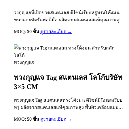
วงกุญแจที่เปิดขวดสแตนเลส ดีไซน์เรียบหรูทรงโค้งมน
ขนาดกะทัดรัดพอดีมือ ผลิตจากสแตนเลสแท้คุณภาพสูง
พื้นผิวเคลือบแบบ Brushed Finish ป้องกันรอยขีดข่วนและ
MOQ:
50 ชิ้น
ดูรายละเอียด →
รอยนิ้วมือ มาพร้อมห่วงพวงกุญแจขนาดมาตรฐาน
คล้องกับกุญแจรถ กุญแจบ้าน หรือกระเป๋าได้สะดวก ตัวที่
เปิดขวดถูกออกแบบให้แข็งแรง ใช้งานได้จริง ไม่งอ ไม่
บิดเบี้ยว เหมาะอย่างยิ่งสำหรับงานพรีเมี่ยมแจกลูกค้า
พวงกุญแจ
ร้านอาหาร…
พวงกุญแจ Tag สแตนเลส โลโก้บริษัท
3×5 CM
พวงกุญแจ Tag สแตนเลสทรงโค้งมน ดีไซน์มินิมอลเรียบ
หรู ผลิตจากสแตนเลสแท้คุณภาพสูง พื้นผิวเคลือบแบบ
Brushed Finish ป้องกันรอยขีดข่วนและรอยนิ้วมือ พร้อม
MOQ:
50 ชิ้น
ดูรายละเอียด →
ห่วงพวงกุญแจขนาดมาตรฐาน คล้องกับกุญแจรถ กุญแจ
บ้าน หรือกระเป๋าได้สะดวก น้ำหนักเบา พกพาง่าย ไม่