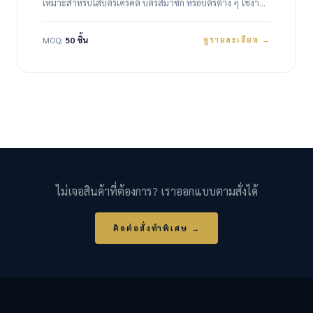
เหมาะสำหรับใส่บัตรเครดิต บัตรสมาชิก หรือบัตรต่าง ๆ ใช้งาน
ง่าย พกพาสะดวก ตัวซองมีหลายสีให้เลือก เหมาะสำหรับทำ
เป็นของพรีเมี่ยมองค์กร ของแจกงานอีเวนต์ ของขวัญลูกค้า หรือ
MOQ:
50 ชิ้น
ดูรายละเอียด →
สินค้าส่งเสริมการขาย สามารถสั่งทำโลโก้ได้หลายรูปแบบ
เช่น…
ไม่เจอสินค้าที่ต้องการ? เราออกแบบตามสั่งได้
ติดต่อสั่งทำพิเศษ →