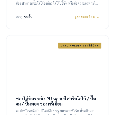
ช่อง สามารถปั๊มโลโก้องค์กร โลโก้บริษัท หรือข้อความเฉพาะได้
เหมาะสำหรับใช้เป็นของพรีเมียม ของแจกองค์กร และของ
ชำร่วยในโอกาสพิเศษCard Holder หนัง PU…
MOQ:
50 ชิ้น
ดูรายละเอียด →
CARD HOLDER ซองใส่บัตร
ซองใส่บัตร หนัง PU หลายสี สกรีนโลโก้ / ปั๊ม
จม / ปั๊มทอง ของพรีเมี่ยม
ซองใส่บัตรหนัง PU ดีไซน์เรียบหรู ขนาดกะทัดรัด น้ำหนักเบา