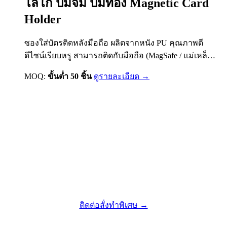
โลโก้ ปั๊มจม ปั้มทอง Magnetic Card
Holder
ซองใส่บัตรติดหลังมือถือ ผลิตจากหนัง PU คุณภาพดี
ดีไซน์เรียบหรู สามารถติดกับมือถือ (MagSafe / แม่เหล็ก)
ใช้งานสะดวก พกบัตรได้ทุกวัน รองรับการสกรีนโลโก้
MOQ:
ขั้นต่ำ 50 ชิ้น
ดูรายละเอียด →
แบบ UV หลายสี และงานปั๊มจมฟอยล์สีทอง เพิ่มความพรี
เมี่ยมให้แบรนด์
ไม่เจอสินค้าที่ต้องการ? เราออกแบบตามสั่งได้
ติดต่อสั่งทำพิเศษ →