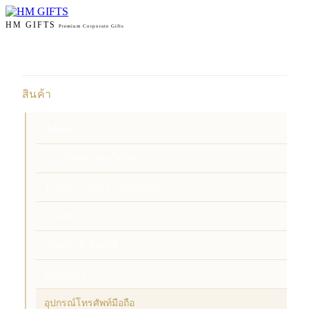
HM GIFTS
Premium Corporate Gifts
หน้าแรก
สินค้า
ที่เปิดขวด
Card Holder ซองใส่บัตร
Tumbler แก้วน้ำ กระบอกน้ำ
กระจก
กระเป๋า & ของใช้
พวงกุญแจ
อุปกรณ์โทรศัพท์มือถือ