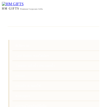
HM GIFTS
Premium Corporate Gifts
หน้าแรก
สินค้า
ที่เปิดขวด
Card Holder ซองใส่บัตร
Tumbler แก้วน้ำ กระบอกน้ำ
กระจก
กระเป๋า & ของใช้
พวงกุญแจ
อุปกรณ์โทรศัพท์มือถือ