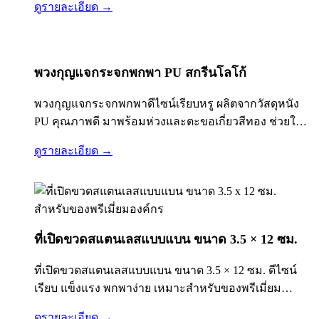
ดูรายละเอียด →
ระลึก รองรับงานสกรีน UV และเลเซอร์โลโก้…
พวงกุญแจกระจกพกพา PU สกรีนโลโก้
พวงกุญแจกระจกพกพาดีไซน์เรียบหรู ผลิตจากวัสดุหนัง
PU คุณภาพดี มาพร้อมห่วงและตะขอเกี่ยวสีทอง ช่วยให้
พกพาสะดวก ใช้งานได้จริงในชีวิตประจำวัน เหมาะ
ดูรายละเอียด →
สำหรับใช้เป็นของพรีเมียม ของแจกโปรโมชั่น หรือของ
ที่ระลึกสำหรับองค์กรและแบรนด์ต่าง ๆ รายละเอียด
สินค้า • ผลิตจากหนัง PU…
ที่เปิดขวดสแตนเลสแบบแบน ขนาด 3.5 × 12 ซม.
ที่เปิดขวดสแตนเลสแบบแบน ขนาด 3.5 × 12 ซม. ดีไซน์
เรียบ แข็งแรง พกพาง่าย เหมาะสำหรับของพรีเมี่ยม
องค์กร ของแจกงานอีเวนต์ ร้านอาหาร คาเฟ่ และของที่
ดูรายละเอียด →