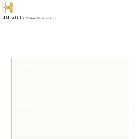
HM GIFTS
Premium Corporate Gifts
หน้าแรก
สินค้า
ที่เปิดขวด
Card Holder ซองใส่บัตร
Tumbler แก้วน้ำ กระบอกน้ำ
กระจก
กระเป๋า & ของใช้
พวงกุญแจ