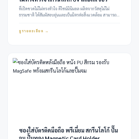
ที่เปิดขวดไม้ไผ่ทรงหัวใจ ดีไซน์มินิมอล ผลิตจากวัสดุไม้ไผ่
ธรรมชาติ ให้สัมผัสอบอุ่นและเป็นมิตรต่อสิ่งแวดล้อม สามารถ
เพิ่มมูลค่าแบรนด์ด้วยการสกรีนโลโก้องค์กรแบบ UV สีคมชัด
หรือเลเซอร์แกะลายแบบพรีเมี่ยม
ดูรายละเอียด →
ซองใส่บัตรติดมือถือ พรีเมี่ยม สกรีนโลโก้ ปั๊ม
จม ปั้มทอง Magnetic Card Holder