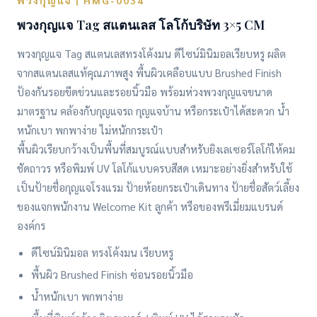
พวงกุญแจ | HMG-0034
พวงกุญแจ Tag สแตนเลส โลโก้บริษัท 3×5 CM
พวงกุญแจ Tag สแตนเลสทรงโค้งมน ดีไซน์มินิมอลเรียบหรู ผลิต
จากสแตนเลสแท้คุณภาพสูง พื้นผิวเคลือบแบบ Brushed Finish
ป้องกันรอยขีดข่วนและรอยนิ้วมือ พร้อมห่วงพวงกุญแจขนาด
มาตรฐาน คล้องกับกุญแจรถ กุญแจบ้าน หรือกระเป๋าได้สะดวก น้ำ
หนักเบา พกพาง่าย ไม่หนักกระเป๋า
พื้นผิวเรียบกว้างเป็นพื้นที่สมบูรณ์แบบสำหรับยิงเลเซอร์โลโก้ให้คม
ชัดถาวร หรือพิมพ์ UV โลโก้แบบครบสีสด เหมาะอย่างยิ่งสำหรับใช้
เป็นป้ายชื่อกุญแจโรงแรม ป้ายห้อยกระเป๋าเดินทาง ป้ายชื่อสัตว์เลี้ยง
ของแจกพนักงาน Welcome Kit ลูกค้า หรือของพรีเมี่ยมแบรนด์
องค์กร
ดีไซน์มินิมอล ทรงโค้งมน เรียบหรู
พื้นผิว Brushed Finish ซ่อนรอยนิ้วมือ
น้ำหนักเบา พกพาง่าย