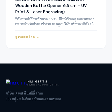
Wooden Bottle Opener 6.5 cm – UV
Print & Laser Engraving)
ที่เปิดขวดไม้บีชแท้ ขนาด 6.5 ซม. ดีไซน์เรียบหรู พกพาสะดวก
เหมาะสำหรับทำของชำร่วย ของแจกบริษัท หรือของพรีเมี่ยมใน
งานอีเวนต์ สามารถสั่งทำโลโก้ได้ทั้งแบบ สกรีน UV สีสดคมชัด
และ เลเซอร์ลายจมบนเนื้อไม้…
ดูรายละเอียด →
HM GIFTS
PREMIUM CORPORATE GIFTS
บริษัท เค เอส พี แฟมิลี่ จำกัด
157 หมู่ 7 ต.ไผ่ล้อม อ.บ้านแพง จ.นครพนม