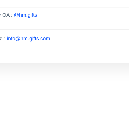
e OA :
@hm.gifts
มล :
info@hm-gifts.com