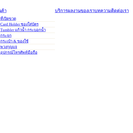
นค้า
บริการ
ผลงานของเรา
บทความ
ติดต่อเรา
ที่เปิดขวด
Card Holder ซองใส่บัตร
Tumbler แก้วน้ำ กระบอกน้ำ
กระจก
กระเป๋า & ของใช้
พวงกุญแจ
อุปกรณ์โทรศัพท์มือถือ