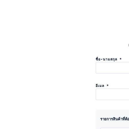
ชื่อ-นามสกุล *
อีเมล *
รายการสินค้าที่ต