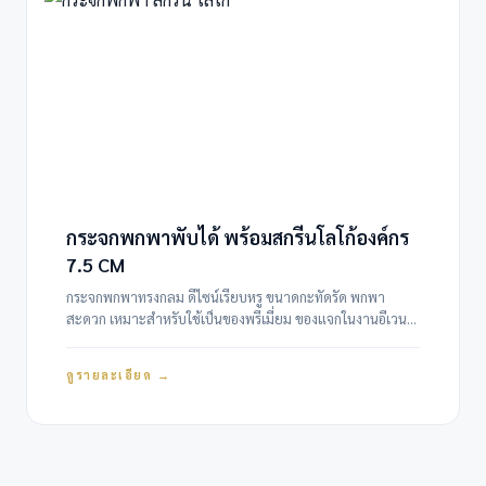
กระจกพกพาพับได้ พร้อมสกรีนโลโก้องค์กร
7.5 CM
กระจกพกพาทรงกลม ดีไซน์เรียบหรู ขนาดกะทัดรัด พกพา
สะดวก เหมาะสำหรับใช้เป็นของพรีเมี่ยม ของแจกในงานอีเวนต์
คลินิกเสริมความงาม คลินิกทันตกรรม โรงพยาบาล สปา ร้าน
เครื่องสำอาง และองค์กรต่าง ๆ กระจกพกพาสกรีนโลโก้ เป็นของ
ดูรายละเอียด →
พรีเมี่ยมที่ใช้งานได้จริง…