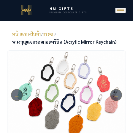
HM GIFTS
PREMIUM CORPORATE GIFTS
หน้าแรก
สินค้า
กระจก
/
/
/
พวงกุญแจกระจกอะคริลิค (Acrylic Mirror Keychain)
←
→