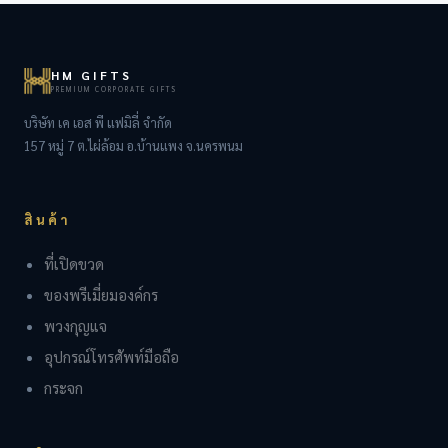
HM GIFTS
PREMIUM CORPORATE GIFTS
บริษัท เค เอส พี แฟมิลี่ จำกัด
157 หมู่ 7 ต.ไผ่ล้อม อ.บ้านแพง จ.นครพนม
สินค้า
ที่เปิดขวด
ของพรีเมี่ยมองค์กร
พวงกุญแจ
อุปกรณ์โทรศัพท์มือถือ
กระจก