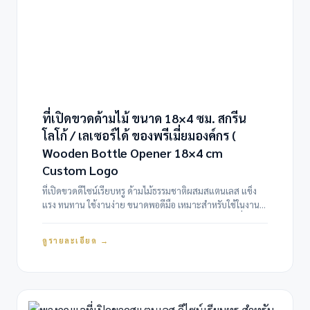
ที่เปิดขวดด้ามไม้ ขนาด 18×4 ซม. สกรีน
โลโก้ / เลเซอร์ได้ ของพรีเมี่ยมองค์กร (
Wooden Bottle Opener 18×4 cm
Custom Logo
ที่เปิดขวดดีไซน์เรียบหรู ด้ามไม้ธรรมชาติผสมสแตนเลส แข็ง
แรง ทนทาน ใช้งานง่าย ขนาดพอดีมือ เหมาะสำหรับใช้ในงาน
อีเวนต์ ร้านอาหาร บาร์ หรือทำเป็นของแจกและของพรีเมี่ยม
องค์กร สามารถสั่งผลิตพร้อมโลโก้บริษัทได้ ทั้งแบบสกรีนสีและ
ดูรายละเอียด →
เลเซอร์ เพิ่มมูลค่าให้แบรนด์และสร้างการจดจำได้อย่างดี