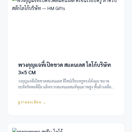
พวงกุญแจที่เปิดขวด สแตนเลส โลโก้บริษัท
3×5 CM
วงกุญแจที่เปิดขวดสแตนเลส ดีไซน์เรียบหรูทรงโค้งมน ขนาด
กะทัดรัดพอดีมือ ผลิตจากสแตนเลสแท้คุณภาพสูง พื้นผิวเคลือบ
แบบ Brushed Finish ป้องกันรอยขีดข่วนและรอยนิ้วมือ มา
พร้อมห่วงพวงกุญแจขนาดมาตรฐาน คล้องกับกุญแจรถ กุญแจ
ดูรายละเอียด →
บ้าน หรือกระเป๋าได้สะดวก ตัวที่เปิดขวดถูกออกแบบให้แข็งแรง
ใช้งานได้จริง ไม่งอ…