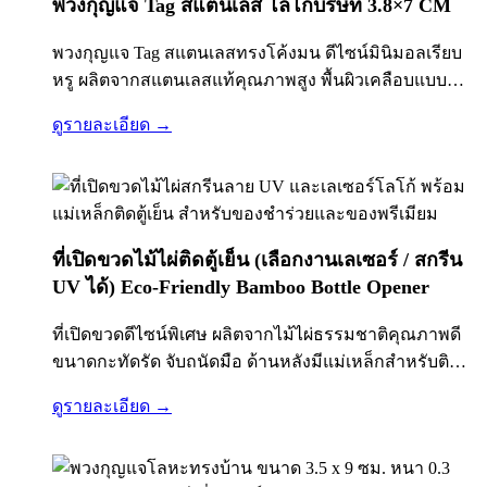
พวงกุญแจ Tag สแตนเลส โลโก้บริษัท 3.8×7 CM
พวงกุญแจ Tag สแตนเลสทรงโค้งมน ดีไซน์มินิมอลเรียบ
หรู ผลิตจากสแตนเลสแท้คุณภาพสูง พื้นผิวเคลือบแบบ
Brushed Finish ป้องกันรอยขีดข่วนและรอยนิ้วมือ พร้อม
ดูรายละเอียด →
ห่วงพวงกุญแจขนาดมาตรฐาน คล้องกับกุญแจรถ กุญแจ
บ้าน หรือกระเป๋าได้สะดวก น้ำหนักเบา พกพาง่าย…
ที่เปิดขวดไม้ไผ่ติดตู้เย็น (เลือกงานเลเซอร์ / สกรีน
UV ได้) Eco-Friendly Bamboo Bottle Opener
ที่เปิดขวดดีไซน์พิเศษ ผลิตจากไม้ไผ่ธรรมชาติคุณภาพดี
ขนาดกะทัดรัด จับถนัดมือ ด้านหลังมีแม่เหล็กสำหรับติด
ตู้เย็น เพิ่มความสะดวกในการใช้งานและเป็นของตกแต่ง
ดูรายละเอียด →
บ้านไปในตัว เหมาะสำหรับใช้เป็นของที่ระลึก ของ
ชำร่วยงานแต่งงาน หรือสินค้าพรีเมียม