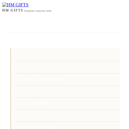
HM GIFTS
Premium Corporate Gifts
หน้าแรก
สินค้า
ที่เปิดขวด
Card Holder ซองใส่บัตร
Tumbler แก้วน้ำ กระบอกน้ำ
กระจก
กระเป๋า & ของใช้
พวงกุญแจ
อุปกรณ์โทรศัพท์มือถือ