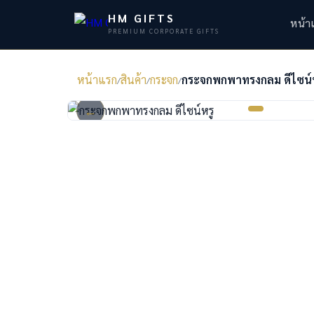
HM GIFTS
หน้า
PREMIUM CORPORATE GIFTS
หน้าแรก
สินค้า
กระจก
กระจกพกพาทรงกลม ดีไซน์ห
/
/
/
←