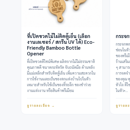
ที่เปิดขวดไม้ไผ่ติดตู้เย็น (เลือก
กระจก
งานเลเซอร์ / สกรีน UV ได้) Eco-
กระจกพกพ
Friendly Bamboo Bottle
ซ่อนในตั
Opener
ของพรีเม
ที่เปิดขวดดีไซน์พิเศษ ผลิตจากไม้ไผ่ธรรมชาติ
ร้านเสริ
คุณภาพดี ขนาดกะทัดรัด จับถนัดมือ ด้านหลัง
ๆ สามารถส
มีแม่เหล็กสำหรับติดตู้เย็น เพิ่มความสะดวกใน
การจดจำแ
การใช้งานและเป็นของตกแต่งบ้านไปในตัว
ของคุณ ค
เหมาะสำหรับใช้เป็นของที่ระลึก ของชำร่วย
หัวใจ ดีไ
งานแต่งงาน หรือสินค้าพรีเมียม
ในตัว•…
ดูรายละเอียด →
ดูรายละ