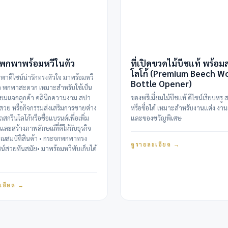
พกพาพร้อมหวีในตัว
ที่เปิดขวดไม้บีชแท้ พร้อม
โลโก้ (Premium Beech W
าดีไซน์น่ารักทรงหัวใจ มาพร้อมหวี
Bottle Opener)
ว พกพาสะดวก เหมาะสำหรับใช้เป็น
ียมแจกลูกค้า คลินิกความงาม สปา
ของพรีเมี่ยมไม้บีชแท้ ดีไซน์เรียบหรู 
มสวย หรือกิจกรรมส่งเสริมการขายต่าง
หรือชื่อได้ เหมาะสำหรับงานแต่ง งาน
กรีนโลโก้หรือชื่อแบรนด์เพื่อเพิ่ม
และของขวัญพิเศษ
ละสร้างภาพลักษณ์ที่ดีให้กับธุรกิจ
ุณสมบัติสินค้า • กระจกพกพาทรง
ดูรายละเอียด →
ซน์สวยทันสมัย• มาพร้อมหวีพับเก็บได้
เอียด →