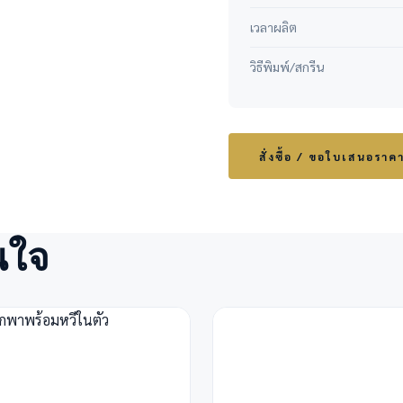
เวลาผลิต
วิธีพิมพ์/สกรีน
สั่งซื้อ / ขอใบเสนอราค
นใจ