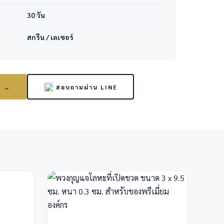
30 วัน
สกรีน / เลเซอร์
า →
สอบถามผ่าน LINE