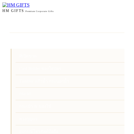
HM GIFTS
Premium Corporate Gifts
หน้าแรก
สินค้า
ที่เปิดขวด
Card Holder ซองใส่บัตร
Tumbler แก้วน้ำ กระบอกน้ำ
กระจก
กระเป๋า & ของใช้
พวงกุญแจ
อุปกรณ์โทรศัพท์มือถือ