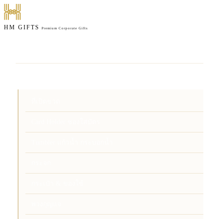
HM GIFTS
Premium Corporate Gifts
หน้าแรก
สินค้า
ที่เปิดขวด
Card Holder ซองใส่บัตร
Tumbler แก้วน้ำ กระบอกน้ำ
กระจก
กระเป๋า & ของใช้
พวงกุญแจ